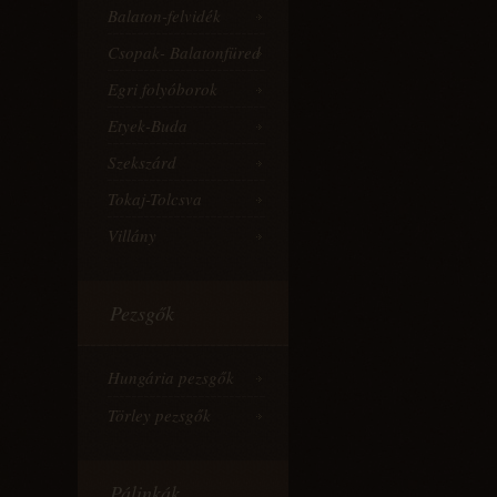
Balaton-felvidék
Csopak- Balatonfüred
Egri folyóborok
Etyek-Buda
Szekszárd
Tokaj-Tolcsva
Villány
Pezsgők
Hungária pezsgők
Törley pezsgők
Pálinkák