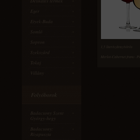
Delikates termék
Eger
Etyek-Buda
Somló
Sopron
1,5 liter/száraz/vörös
Szekszárd
Merlot-Cabernet franc- Pi
Tokaj
Villány
Folyóborok
Badacsony Szent
György-hegy
Badacsony:
Rizapuszta