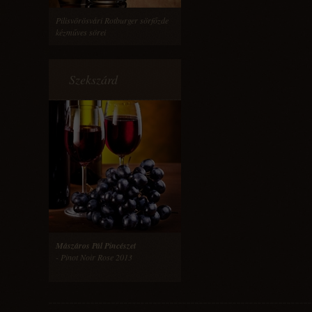
Pilisvörösvári Rotburger sörfőzde
kézműves sörei
Szekszárd
Mászáros Pál Pincészet
- Pinot Noir Rose 2013