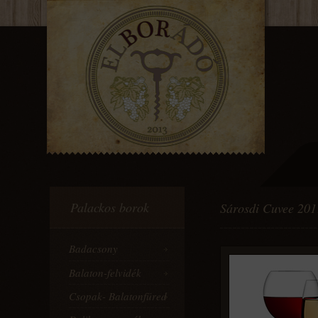
Palackos borok
Sárosdi Cuvee 201
Badacsony
Balaton-felvidék
Csopak- Balatonfüred