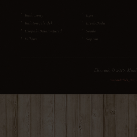
Badacsony
Eger
Balaton-felvidék
Etyek-Buda
Csopak- Balatonfüred
Somló
Villány
Sopron
Elborádó © 2026, Mind
Weboldalkészítés
,