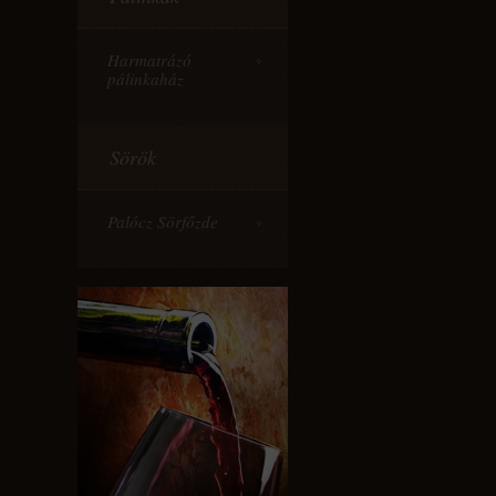
Harmatrázó
pálinkaház
Sörök
Palócz Sörfőzde