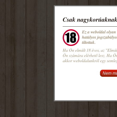
Csak nagykorúaknak
Ez a weboldal olyan
hatályos jogszabályo
tiltottak.
Ha Ön elmúlt 18 éves, az "Elmúl
Ön számára elérhető lesz. Ha Ö
akkor weboldalunkról egy semlege
Nem mú