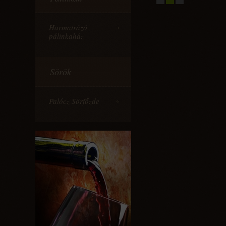
Harmatrázó
pálinkaház
Sörök
Palócz Sörfőzde