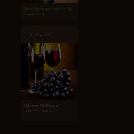
Pilisvörösvári Rotburger sörfőzde
kézműves sörei
Szekszárd
Mászáros Pál Pincészet
- Pinot Noir Rose 2013