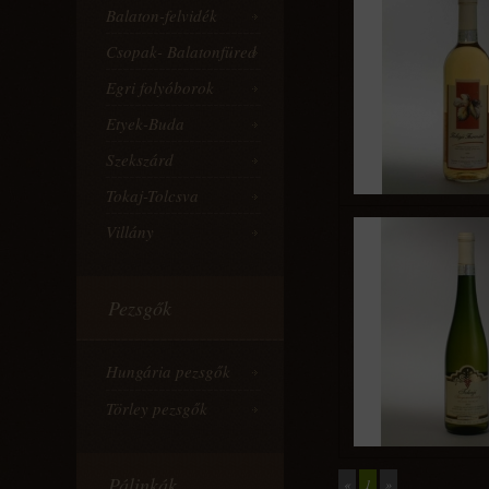
Balaton-felvidék
Csopak- Balatonfüred
Egri folyóborok
Etyek-Buda
Szekszárd
Tokaj-Tolcsva
Villány
Pezsgők
Hungária pezsgők
Törley pezsgők
Pálinkák
«
1
»