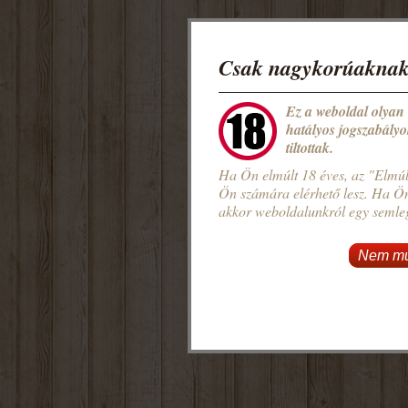
Csak nagykorúaknak
Ez a weboldal olyan
hatályos jogszabályo
tiltottak.
Ha Ön elmúlt 18 éves, az "Elmúl
Ön számára elérhető lesz. Ha Ö
akkor weboldalunkról egy semlege
Nem mú