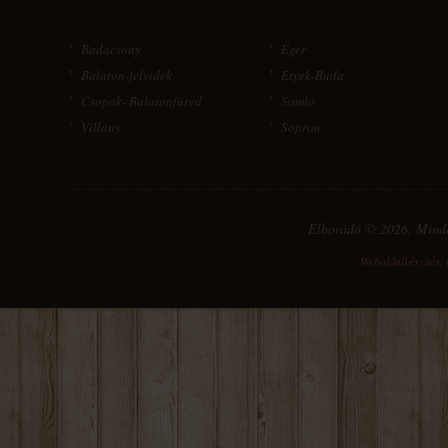
Badacsony
Eger
Balaton-felvidék
Etyek-Buda
Csopak- Balatonfüred
Somló
Villány
Sopron
Elborádó © 2026, Mind
Weboldalkészítés
,