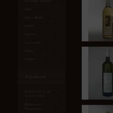
Delikates termék
Eger
Etyek-Buda
Somló
Sopron
Szekszárd
Tokaj
Villány
Folyóborok
Badacsony Szent
György-hegy
Badacsony:
Rizapuszta