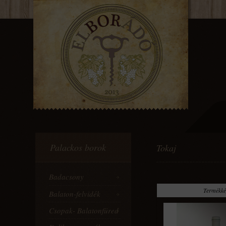
Palackos borok
Tokaj
Badacsony
Termékk
Balaton-felvidék
Csopak- Balatonfüred